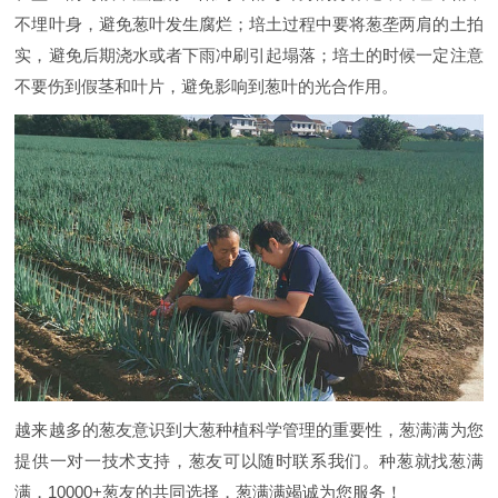
不埋叶身，避免葱叶发生腐烂；培土过程中要将葱垄两肩的土拍
实，避免后期浇水或者下雨冲刷引起塌落；培土的时候一定注意
不要伤到假茎和叶片，避免影响到葱叶的光合作用。
越来越多的葱友意识到大葱种植科学管理的重要性，葱满满为您
提供一对一技术支持，葱友可以随时联系我们。种葱就找葱满
满，10000+葱友的共同选择，葱满满竭诚为您服务！