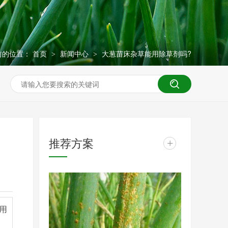
前的位置：
首页
新闻中心
大葱苗床杂草能用除草剂吗?
>
>
推荐方案
+
用