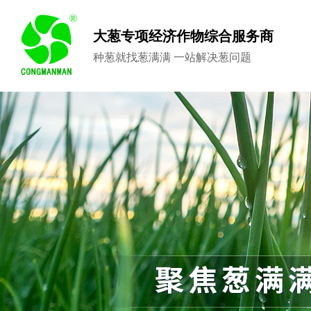
大葱专项经济作物综合服务商
种葱就找葱满满 一站解决葱问题