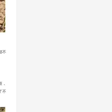
都不
烦，
了不