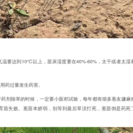
温要达到10℃以上，苗床湿度要在40%-60%，太干或者太湿
部用药过量发生药害。
行药剂除草的时候，一定要小面积试验，每年都有很多葱友嫌麻
育苗失败。葱苗本娇弱，别等到最后草没打死，葱苗倒是药死