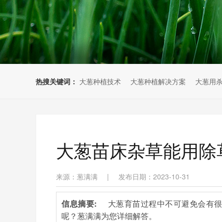
热搜关键词：
大葱种植技术
大葱种植解决方案
大葱用
大葱苗床杂草能用除
来源：葱满满
|
发布日期：2023-10-31
信息摘要:
大葱育苗过程中不可避免会有
呢？葱满满为您详细解答。