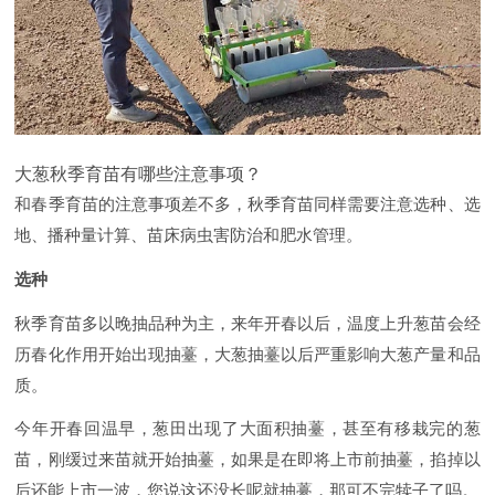
大葱秋季育苗有哪些注意事项？
和春季育苗的注意事项差不多，秋季育苗同样需要注意选种、选
地、播种量计算、苗床病虫害防治和肥水管理。
选种
秋季育苗多以晚抽品种为主，来年开春以后，温度上升葱苗会经
历春化作用开始出现抽薹，大葱抽薹以后严重影响大葱产量和品
质。
今年开春回温早，葱田出现了大面积抽薹，甚至有移栽完的葱
苗，刚缓过来苗就开始抽薹，如果是在即将上市前抽薹，掐掉以
后还能上市一波，您说这还没长呢就抽薹，那可不完犊子了吗。