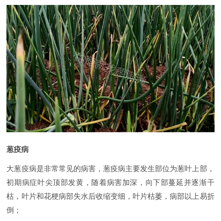
葱疫病
大葱疫病是非常常见的病害，
葱疫病主要发生部位为葱叶上部，
初期病症叶尖顶部发黄，随着病害加深，向下部蔓延并逐渐干
枯，叶片和花梗病部失水后收缩变细，叶片枯萎，病部以上易折
倒；