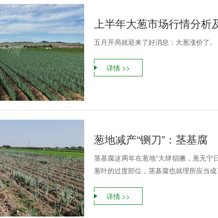
上半年大葱市场行情分析
五月开局就迎来了好消息：大葱涨价了。
详情 >>
葱地减产“铡刀”：茎基腐
茎基腐这两年在葱地“大肆猖獗，葱无宁
葱叶的过度部位，茎基腐也就理所应当成了
详情 >>