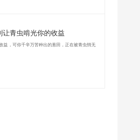
别让青虫啃光你的收益
收益，可你千辛万苦种出的葱田，正在被青虫悄无