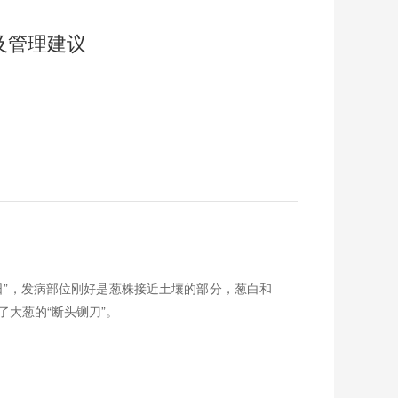
及管理建议
日”，发病部位刚好是葱株接近土壤的部分，葱白和
大葱的“断头铡刀”。