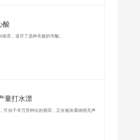
心酸
一句俗语，道尽了选种失败的辛酸。
产量打水漂
，可你千辛万苦种出的葱田，正在被灰霉病悄无声