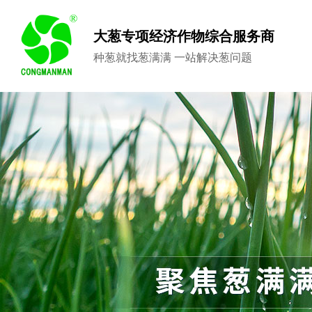
大葱专项经济作物综合服务商
种葱就找葱满满 一站解决葱问题