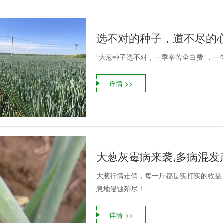
选不对的种子，道不尽的
“大葱种子选不对，一季辛苦全白费”，
详情 >>
大葱灰霉病来袭,多病混发
大葱行情走俏，每一斤都是实打实的收益
息地侵蚀殆尽！
详情 >>