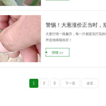
警惕！大葱涨价正当时，
大葱行情一路飙升，每一斤都是实打实的
声息地啃噬殆尽！
详情 >>
1
2
3
下一页
末页