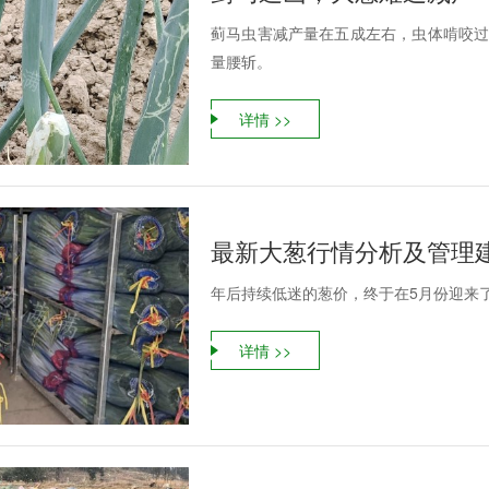
蓟马虫害减产量在五成左右，虫体啃咬过
量腰斩。
详情 >>
最新大葱行情分析及管理
年后持续低迷的葱价，终于在5月份迎来
详情 >>