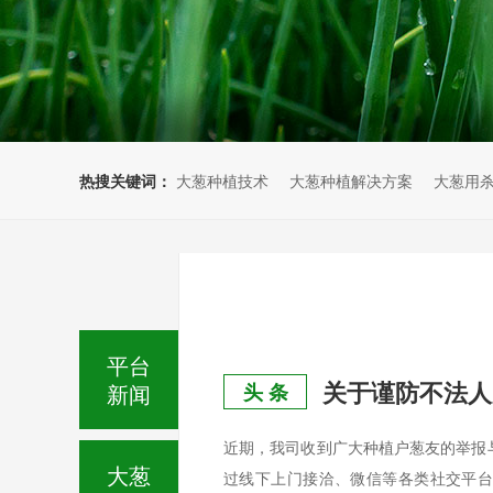
热搜关键词：
大葱种植技术
大葱种植解决方案
大葱用
平台
关于谨防不法人
新闻
头 条
近期，我司收到广大种植户葱友的举报
大葱
过线下上门接洽、微信等各类社交平