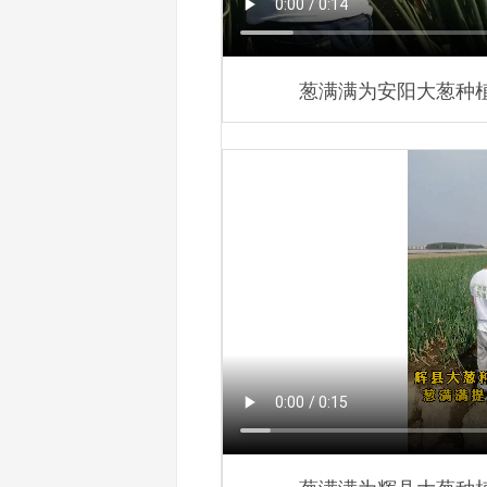
葱满满为安阳大葱种