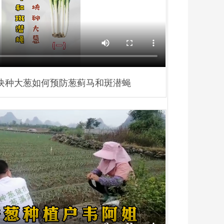
块种大葱如何预防葱蓟马和斑潜蝇