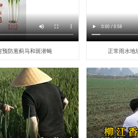
何预防葱蓟马和斑潜蝇
正常雨水地