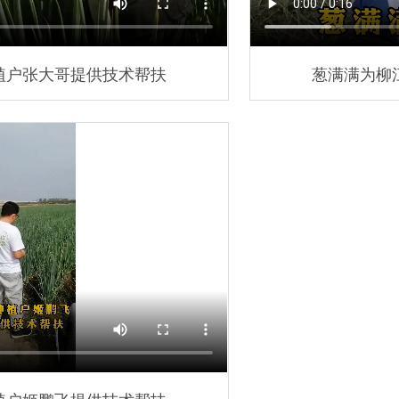
植户张大哥提供技术帮扶
葱满满为柳