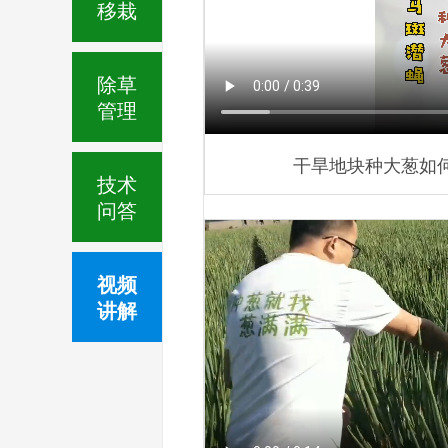
移栽
除草
管理
干旱地块种大葱如
技术
问答
视频
讲解