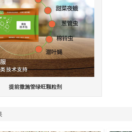
提前撒施管绿旺颗粒剂
果