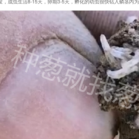
，成虫生活8-15天，卵期3-5天，孵化的幼虫很快钻入鳞茎内为