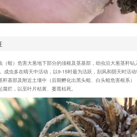
征
虫（蛆）危害大葱地下部分的须根及茎基部，幼虫沿大葱茎秆钻
， 成虫多在晴天中活动，以9-15时最为活跃，刮风和阴天时活动
茎秆基部及附近土壤中（后期孵化出黑头蛆、白头蛆危害根系）
起腐烂，以至叶片枯黄、萎蔫枯死。