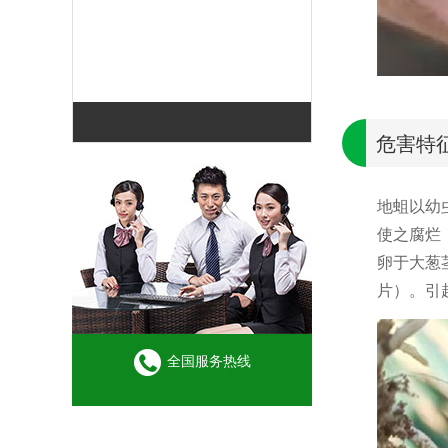
危害特
地蛆以幼
使之腐烂
卵于大葱
片）。引
全国服务热线