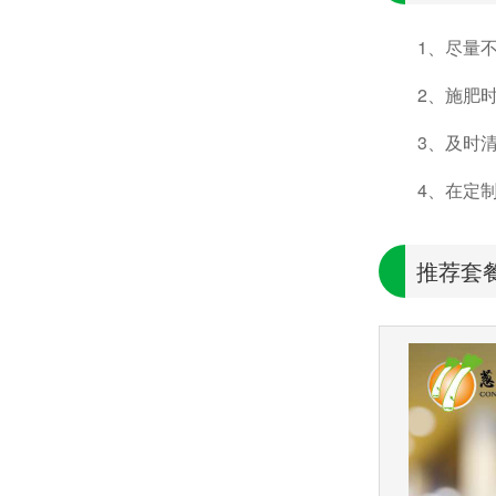
1、尽量
2、施肥
3、及时
4、在定
推荐套