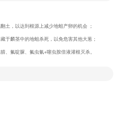
翻土，以达到根源上减少地蛆产卵的机会 ；
钻藏于麟茎中的地蛆杀死，以免危害其他大葱；
螨腈、氟啶脲、氟虫氰+噻虫胺倍液灌根灭杀。