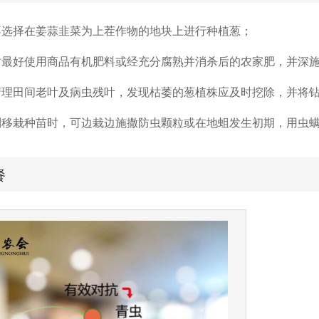
不选择在姜蒜韭菜为上茬作物的地块上进行种植葱；
时最好使用商品有机肥料或经充分腐熟并消杀后的农家肥，并深施
清理田间老叶及病虫残叶，发现枯萎的葱植株应及时挖除，并将
制移栽种苗时，可边栽边施撒防虫颗粒或在地蛆发生初期，用虫
餐