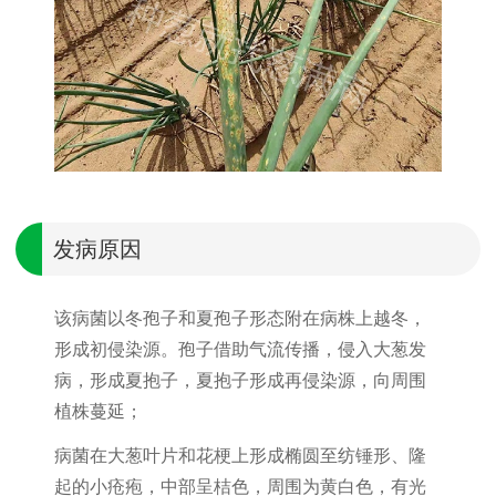
发病原因
该病菌以冬孢子和夏孢子形态附在病株上越冬，
形成初侵染源。孢子借助气流传播，侵入大葱发
病，形成夏抱子，夏抱子形成再侵染源，向周围
植株蔓延；
病菌在大葱叶片和花梗上形成椭圆至纺锤形、隆
起的小疮疱，中部呈桔色，周围为黄白色，有光