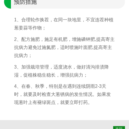
预防措施
1、合理轮作换茬，在同一块地里，不宜连茬种植
葱姜蒜等作物；
2、配方施肥，施足有机肥，增施磷钾肥,提高寄主
抗病力避免过施氮肥，适时喷施叶面肥,提高寄主
抗病力；
3、加强栽培管理，适度浇水，做好清沟排渍降
湿，促植株稳生稳长，增强抗病力；
4、在春、秋季，特别是在遇到连续阴雨2-3天
时，就要及时检查大葱锈病的发生情况。如果发
现葱叶上有褪绿斑点，就要立即打药。
返回