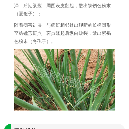
泽，后期纵裂，周围表皮翻起，散出铁锈色粉末
（夏孢子）；
随着病害进展，与病斑相邻处出现新的长椭圆形
至纺锤形斑点，斑点隆起后纵向破裂，散出紫褐
色粉末（冬孢子）。