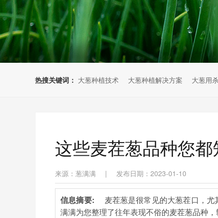
热搜关键词：
大葱种植技术
大葱种植解决方案
大葱用
这些麦茬葱品种您都
来源：葱满满
|
发布日期：2023-01-10
信息摘要:
麦茬葱是很常见的大葱茬口，尤
满满为您整理了往年表现不俗的麦茬葱品种，