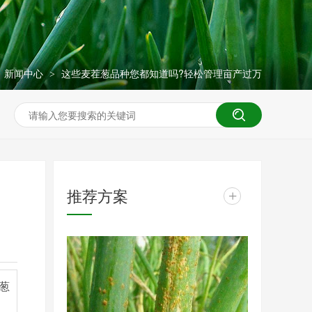
新闻中心
这些麦茬葱品种您都知道吗?轻松管理亩产过万
>
>
推荐方案
+
葱