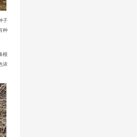
种子
有种
株根
色浓