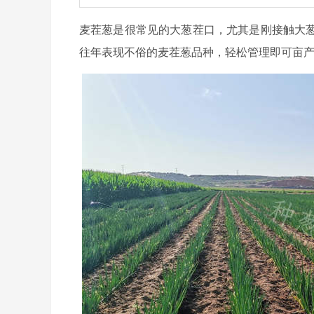
麦茬葱是很常见的大葱茬口，尤其是刚接触大
往年表现不俗的麦茬葱品种，轻松管理即可亩