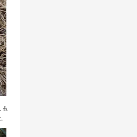
，葱
适。