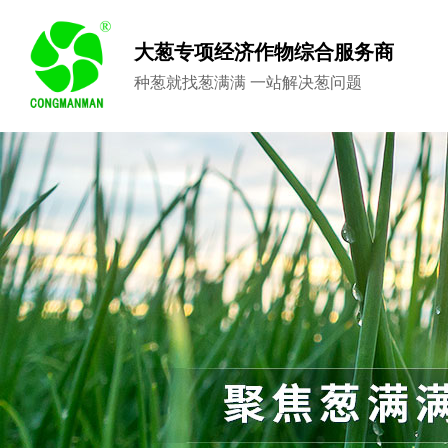
大葱专项经济作物综合服务商
种葱就找葱满满 一站解决葱问题