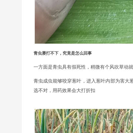
青虫屡打不下，究竟是怎么回事
一方面是青虫具有假死性，稍微有个风吹草动就
青虫成虫能够咬穿葱叶，进入葱叶内部为害大
选不对，用药效果会大打折扣