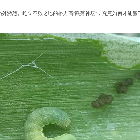
外激烈。屹立不败之地的格力高“跌落神坛”，究竟如何才能赢