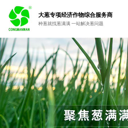
大葱专项经济作物综合服务商
种葱就找葱满满 一站解决葱问题