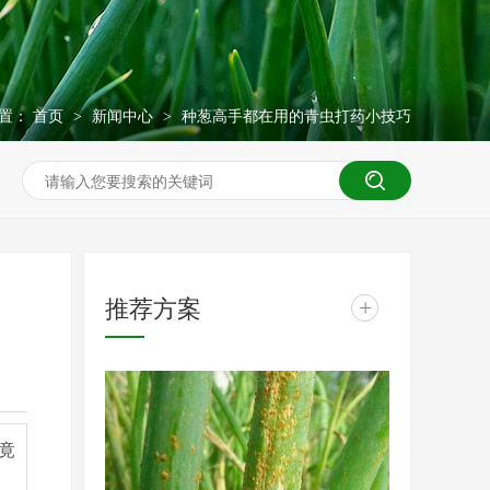
置：
首页
新闻中心
种葱高手都在用的青虫打药小技巧
>
>
推荐方案
+
竟