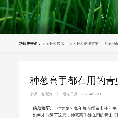
热搜关键词：
大葱种植技术
大葱种植解决方案
大葱用
种葱高手都在用的青
来源：葱满满
|
发布日期：2025-08-23
信息摘要:
种大葱的每年都在跟青虫作斗争
如何才能赢下这局，种葱高手都在用的青虫打