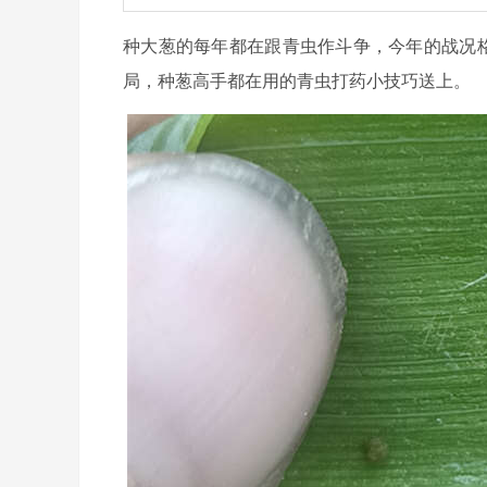
种大葱的每年都在跟青虫作斗争，今年的战况格
局，种葱高手都在用的青虫打药小技巧送上。