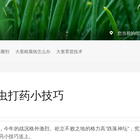
您当前的位
杀菌剂
大葱根腐病怎么办
大葱育苗技术
虫打药小技巧
，今年的战况格外激烈。屹立不败之地的格力高“跌落神坛”，究
药小技巧送上。