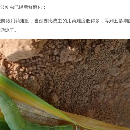
一波幼虫已经新鲜孵化；
虫阶段用药难度，当然要比成虫的用药难度低得多，等到五龄期
能游泳了。