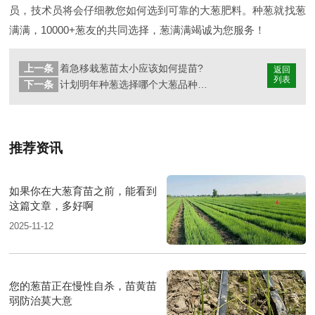
员，技术员将会仔细教您如何选到可靠的大葱肥料。种葱就找葱
满满，10000+葱友的共同选择，葱满满竭诚为您服务！
上一条
着急移栽葱苗太小应该如何提苗?
返回
列表
下一条
计划明年种葱选择哪个大葱品种比较好?
推荐资讯
如果你在大葱育苗之前，能看到
这篇文章，多好啊
2025-11-12
您的葱苗正在慢性自杀，苗黄苗
弱防治莫大意