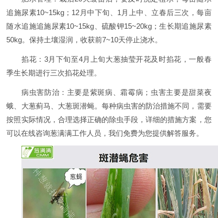
追施尿素10~15kg；12月中下旬、1月上中、立春后三次，每亩
随水追施追施尿素10~15kg、硫酸钾15~20kg；生长期追施尿素
50kg。保持土壤湿润，收获前7~10天停止浇水。
掐花：3月下旬至4月上旬大葱抽莹开花及时掐花，一般春
季生长期进行三次掐花处理。
病虫害防治：主要是紫斑病、霜霉病；虫害主要是甜菜夜
蛾、大葱蓟马、大葱斑潜蝇。每种病虫害的防治措施不同，需要
按照实际情况，合理选择正确的除虫手段，详细的措施方案，您
可以在线咨询葱满满工作人员，我们免费为您提供解答服务。