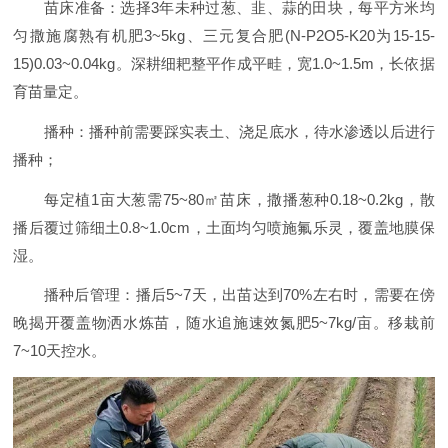
苗床准备：选择3年未种过葱、韭、蒜的田块，每平方米均
匀撒施腐熟有机肥3~5kg、三元复合肥(N-P2O5-K20为15-15-
15)0.03~0.04kg。深耕细耙整平作成平畦，宽1.0~1.5m，长依据
育苗量定。
播种：播种前需要踩实表土、浇足底水，待水渗透以后进行
播种；
每定植1亩大葱需75~80㎡苗床，撒播葱种0.18~0.2kg，散
播后覆过筛细土0.8~1.0cm，土面均匀喷施氟乐灵，覆盖地膜保
湿。
播种后管理：播后5~7天，出苗达到70%左右时，需要在傍
晚揭开覆盖物洒水炼苗，随水追施速效氮肥5~7kg/亩。移栽前
7~10天控水。