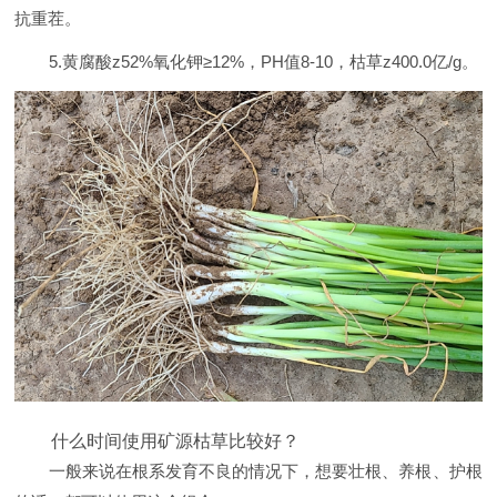
抗重茬。
5.黄腐酸z52%氧化钾≥12%，PH值8-10，枯草z400.0亿/g。
什么时间使用矿源枯草比较好？
一般来说在根系发育不良的情况下，想要壮根、养根、护根