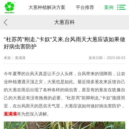
大葱种植解决方案
平台推荐
案例
大葱百科
"杜苏芮"刚走,"卡奴"又来,台风雨天大葱应该如果做
好病虫害防护
来源： 葱满满
发布日期： 2023-08-03
今年夏季的台风天真是让不少人头疼，台风带来的强降雨，让农
业种植遭遇灭顶之灾，大葱也是如此。最近很多葱友来反馈自己
的大葱在雨后出现了各种各样的病虫害，甚至有的葱友在犹豫自
己的大葱还有没有挽救的必要。"杜苏芮"前脚刚走,"卡奴"接踵而
至，在台风雨天的恶劣天气里，大葱应该如何做好病虫害防护，
葱满满
将为您深入讲解。