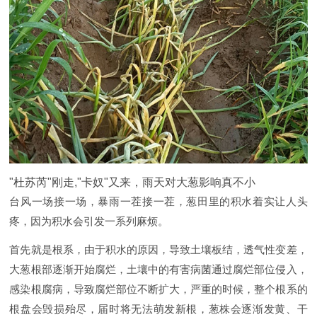
"杜苏芮"刚走,"卡奴"又来，雨天对大葱影响真不小
台风一场接一场，暴雨一茬接一茬，葱田里的积水着实让人头
疼，因为积水会引发一系列麻烦。
首先就是根系，由于积水的原因，导致土壤板结，透气性变差，
大葱根部逐渐开始腐烂，土壤中的有害病菌通过腐烂部位侵入，
感染根腐病，导致腐烂部位不断扩大，严重的时候，整个根系的
根盘会毁损殆尽，届时将无法萌发新根，葱株会逐渐发黄、干