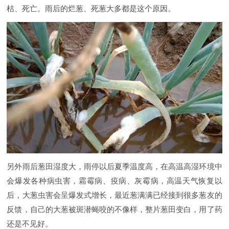
枯、死亡。雨后的烂葱、死葱大多都是这个原因。
另外雨后葱田湿度大，雨停以后夏季温度高，在高温高湿环境中
会爆发各种病虫害，霜霉病、疫病、灰霉病，高温天气恢复以
后，大葱虫害会呈爆发式增长，最近葱满满已经接到很多葱友的
反馈，自己的大葱被斑潜蝇咬的不像样，整片葱田变白，用了药
还是不见好。