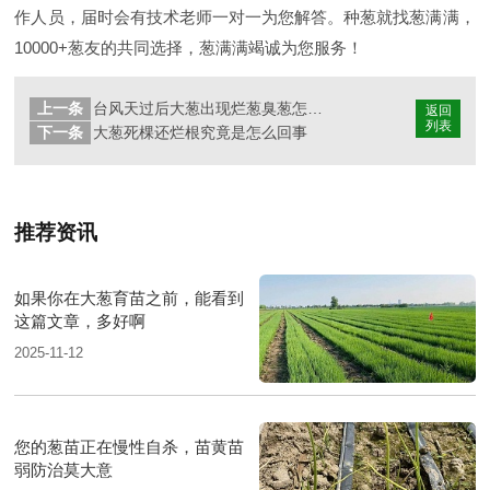
作人员，届时会有技术老师一对一为您解答。种葱就找葱满满，
10000+葱友的共同选择，葱满满竭诚为您服务！
上一条
台风天过后大葱出现烂葱臭葱怎么办?
返回
列表
下一条
大葱死棵还烂根究竟是怎么回事
推荐资讯
如果你在大葱育苗之前，能看到
这篇文章，多好啊
2025-11-12
您的葱苗正在慢性自杀，苗黄苗
弱防治莫大意