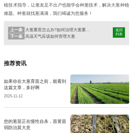
植技术指导，让葱友足不出户也能学会种葱技术，解决大葱种植
难题。种葱就找葱满满，我们竭诚为您服务！
上一条
大葱重茬怎么办?如何治理大葱重茬问题?
返回
列表
下一条
高温天气应该如何管理大葱
推荐资讯
如果你在大葱育苗之前，能看到
这篇文章，多好啊
2025-11-12
您的葱苗正在慢性自杀，苗黄苗
弱防治莫大意