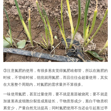
③注意氮肥的使用，有很多葱友觉得氮肥啥都管，所以在施肥的
时候，不管啥时候，统统就用氮肥，而且往往会超量使用，其实
在大葱整个周期内，对氮肥的需求量并不算很多。
一味使用氮肥，甚至过量使用，要不就是葱苗被烧死；要不就是
加速葱表皮细胞分裂造成葱徒长，干物质形成少，葱白干物质积
累变少，产量自然无法提高；同时氮肥使用不当还会引起葱过早