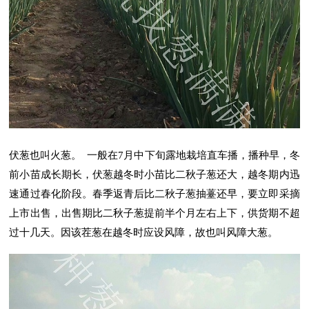
伏葱也叫火葱。 一般在7月中下旬露地栽培直车播，播种早，冬
前小苗成长期长，伏葱越冬时小苗比二秋子葱还大，越冬期内迅
速通过春化阶段。春季返青后比二秋子葱抽薹还早，要立即采摘
上市出售，出售期比二秋子葱提前半个月左右上下，供货期不超
过十几天。因该茬葱在越冬时应设风障，故也叫风障大葱。