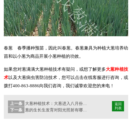
春葱 春季播种预苗，因此叫春葱。春葱兼具为种植大葱培养幼
苗和以小葱为商品开展小葱种植的功效。
如果您对葱满满大葱种植技术
有疑问，或想了解更多
大葱种植技
术
以及大葱病虫害防治技术，您可以点击在线客服进行咨询，或
拨打400-863-8886向我们咨询，我们诚挚欢迎您的来电！
上一条
大葱种植技术：大葱进入八月份后，田间管理一定要做好着两件事。
返回
列表
下一条
葱的生长生发育对阳光照射有哪些需求？葱满满大葱种植技术