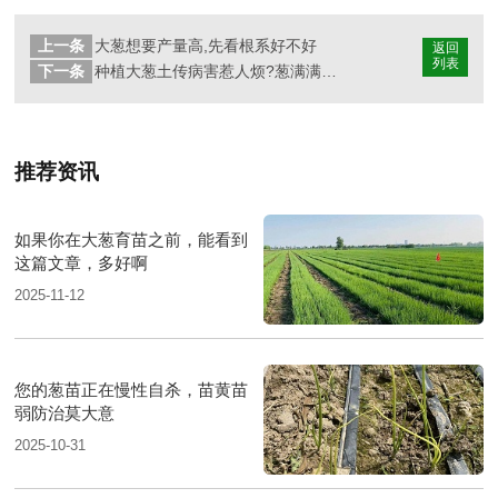
上一条
大葱想要产量高,先看根系好不好
返回
列表
下一条
种植大葱土传病害惹人烦?葱满满教您几招解烦忧
推荐资讯
如果你在大葱育苗之前，能看到
这篇文章，多好啊
2025-11-12
您的葱苗正在慢性自杀，苗黄苗
弱防治莫大意
2025-10-31