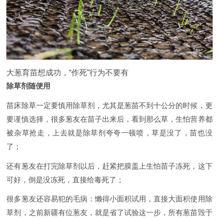
大葱育苗想成功，“作死”行为不要有
除草剂随便用
苗床除草一定要慎用除草剂，尤其是葱苗不到十公分的时候，更
要谨慎选择，很多葱友在苗子出来后，看到那么草，生怕营养都
被杂草抢走，上去就是除草剂夸夸一顿喷，草是没了，苗也没
了；
还有葱友在打完除草剂以后，赶紧把膜盖上生怕苗子冻死，这下
可好，倒是没冻死，直接给毒死了；
很多葱友还容易犯的毛病：懒得小面积试用，直接大面积使用除
草剂，之前新疆有位葱友，就是省了试验这一步，所有葱苗毁于