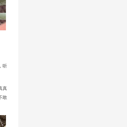
，听
真真
不敢