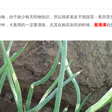
药物，由于缺少相关药物知识，所以很多葱友不慎踩雷：葱田里
警钟，大葱用药一定要谨慎，尤其在购买农药的时候，
葱满满
劝