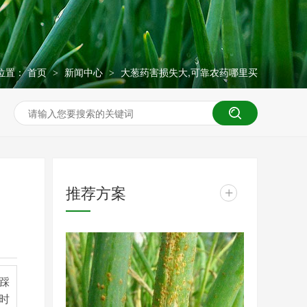
位置：
首页
新闻中心
大葱药害损失大,可靠农药哪里买
>
>
推荐方案
+
踩
时