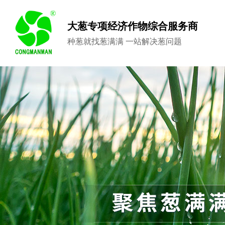
大葱专项经济作物综合服务商
种葱就找葱满满 一站解决葱问题