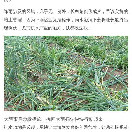
降雨涉及的区域，几乎无一例外，长白葱倒伏成片，早该实施的
培土管理，因为下雨迟迟无法操作，雨水滋润下葱株旺长最终出
现倒伏，尤其积水严重的地方，扶都没法扶。
大葱雨后急救措施，挽回大葱损失快快行动起来
排水放墒是必须，尽快让土壤恢复良好的透气性，让葱株根系能