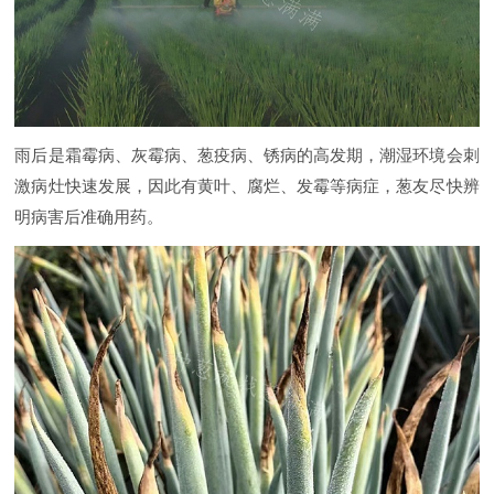
雨后是霜霉病、灰霉病、葱疫病、锈病的高发期，潮湿环境会刺
激病灶快速发展，因此有黄叶、腐烂、发霉等病症，葱友尽快辨
明病害后准确用药。