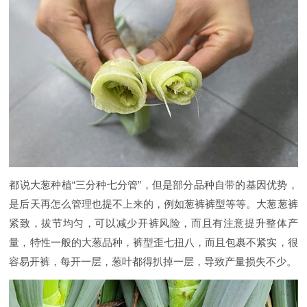
都说大葱种植“三分种七分管”，但是部分品种自带的基因优势，
是后天再怎么管理也提不上来的，例如葱裤裤型等等。大葱葱裤
紧致，拔节均匀，可以减少开裤风险，而且有注意提升整体产
量，特性一般的大葱品种，裤型歪七扭八，而且包裹不紧实，很
容易开裤，每开一层，葱叶都得扒掉一层，导致产量损失不少。