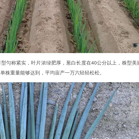
型匀称紧实，叶片浓绿肥厚，葱白长度在40公分以上，株型美
，单株重量能够达到，平均亩产一万六轻轻松松。