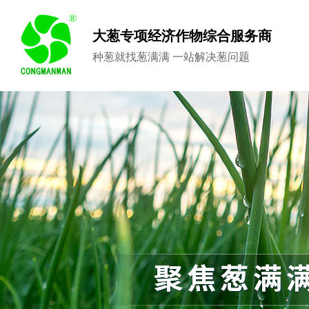
大葱专项经济作物综合服务商
种葱就找葱满满 一站解决葱问题