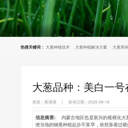
热搜关键词：
大葱种植技术
大葱种植解决方案
大葱用
大葱品种：美白一号
来源：葱满满
|
发布日期：2025-09-18
信息摘要:
内蒙古地区也是新兴的规模化大
便当地的钢葱种植起步不算早，依然靠着过硬