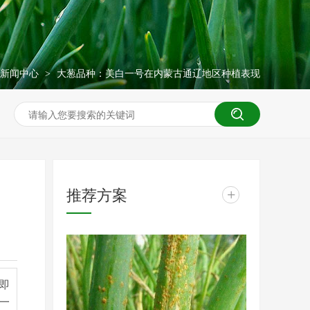
新闻中心
大葱品种：美白一号在内蒙古通辽地区种植表现
>
推荐方案
+
即
一