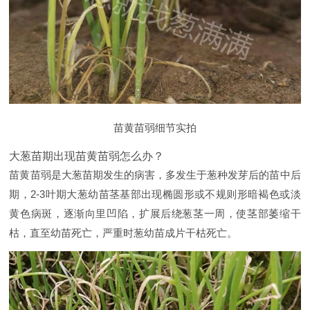
苗黄苗弱细节实拍
大葱苗期出现苗黄苗弱怎么办？
苗黄苗弱是大葱苗期发生的病害，多发生于葱种发芽后的苗中后
期，2-3叶期大葱幼苗茎基部出现椭圆形或不规则形暗褐色或淡
黄色病斑，逐渐向里凹陷，扩展后绕葱茎一周，使茎部萎缩干
枯，直至幼苗死亡，严重时葱幼苗成片干枯死亡。