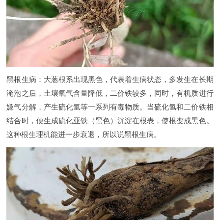
黑根生病：大葱根系出现黑色，代表着生病状态，多发生在长期
淹泡之后，土壤氧气含量降低，二价铁较多，同时，有机质进行
嫌气分解，产生硫化氢等一系列有毒物质。当硫化氢和二价铁相
结合时，便生成硫化亚铁（黑色）沉淀在根表，使根变成黑色。
这种根生理机能进一步衰退，所以说黑根生病。