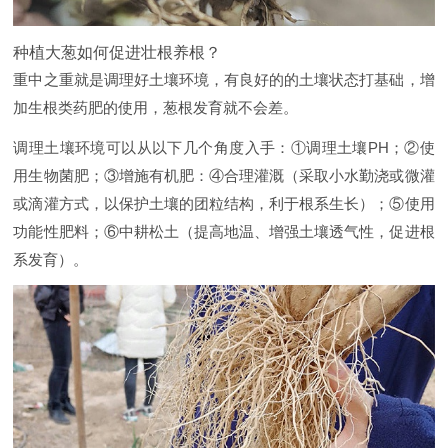
种植大葱如何促进壮根养根？
重中之重就是调理好土壤环境，有良好的的土壤状态打基础，增
加生根类药肥的使用，葱根发育就不会差。
调理土壤环境可以从以下几个角度入手：①调理土壤PH；②使
用生物菌肥；③增施有机肥：④合理灌溉（采取小水勤浇或微灌
或滴灌方式，以保护土壤的团粒结构，利于根系生长）；⑤使用
功能性肥料；⑥中耕松土（提高地温、增强土壤透气性，促进根
系发育）。