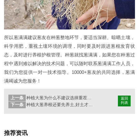
所以葱满满建议葱友在种葱整地环节，要适当深耕、晾晒土壤，
科学用肥，重视土壤环境的调理，同时要及时跟进葱根发育状
态，及时进行养根护根管理。种葱就找葱满满，如果您在种葱过
程中遇到难以解决的技术问题，可以随时联系葱满满工作人员，
我们为您提供一对一技术指导。10000+葱友的共同选择，葱满
满竭诚为您服务！
上一条
种植大葱为什么不建议选择重茬地块?如何缓解重茬危害?
返回
列表
下一条
种植大葱养根还要先养土,好土才能扎好根
推荐资讯