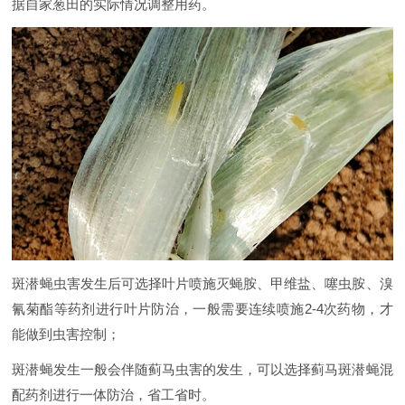
据自家葱田的实际情况调整用药。
斑潜蝇虫害发生后可选择叶片喷施灭蝇胺、甲维盐、噻虫胺、溴
氰菊酯等药剂进行叶片防治，一般需要连续喷施2-4次药物，才
能做到虫害控制；
斑潜蝇发生一般会伴随蓟马虫害的发生，可以选择蓟马斑潜蝇混
配药剂进行一体防治，省工省时。