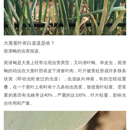
大葱葱叶有白道道是啥？
斑潜蝇的虫害痕迹。
斑潜蝇是大葱上经常出现虫害类型，又叫潜叶蝇、串皮虫，斑潜
蝇的幼虫在大葱叶部表皮下潜食叶肉，叶片被害处形成许多狭条
状斑（即幼虫蛀食过的虫道），虫道纵向伸展，有的交错或重
叠，在一个葱叶上有时有十几条幼虫危害，致使葱叶枯黄。受害
重的葱田有虫株率达40%，严重的达100%，叶片枯萎，影响光
合作用和产量。