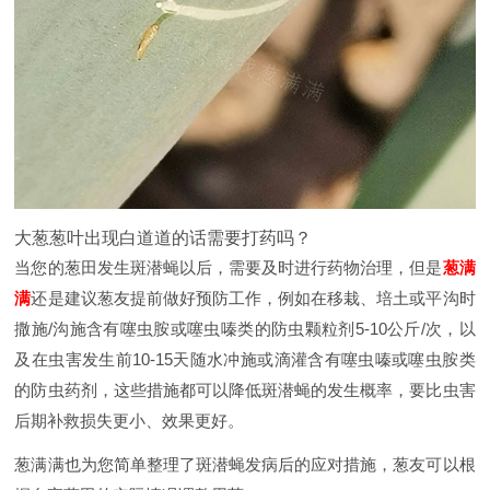
大葱葱叶出现白道道的话需要打药吗？
当您的葱田发生斑潜蝇以后，需要及时进行药物治理，但是
葱满
满
还是建议葱友提前做好预防工作，例如在移栽、培土或平沟时
撒施/沟施含有噻虫胺或噻虫嗪类的防虫颗粒剂5-10公斤/次，以
及在虫害发生前10-15天随水冲施或滴灌含有噻虫嗪或噻虫胺类
的防虫药剂，这些措施都可以降低斑潜蝇的发生概率，要比虫害
后期补救损失更小、效果更好。
葱满满也为您简单整理了斑潜蝇发病后的应对措施，葱友可以根