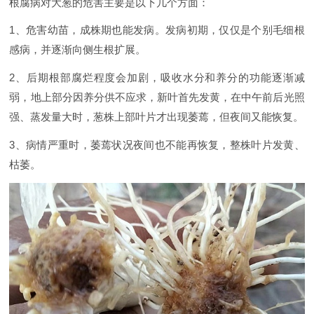
根腐病对大葱的危害主要是以下几个方面：
1、危害幼苗，成株期也能发病。发病初期，仅仅是个别毛细根
感病，并逐渐向侧生根扩展。
2、后期根部腐烂程度会加剧，吸收水分和养分的功能逐渐减
弱，地上部分因养分供不应求，新叶首先发黄，在中午前后光照
强、蒸发量大时，葱株上部叶片才出现萎蔫，但夜间又能恢复。
3、病情严重时，萎蔫状况夜间也不能再恢复，整株叶片发黄、
枯萎。