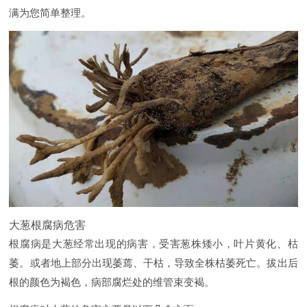
满为您简单整理。
大葱根腐病危害
根腐病是大葱经常出现的病害，受害葱株矮小，叶片黄化、枯
萎。或者地上部分出现萎蔫、干枯，导致全株枯萎死亡。拔出后
根的颜色为褐色，病部腐烂处的维管束变褐。