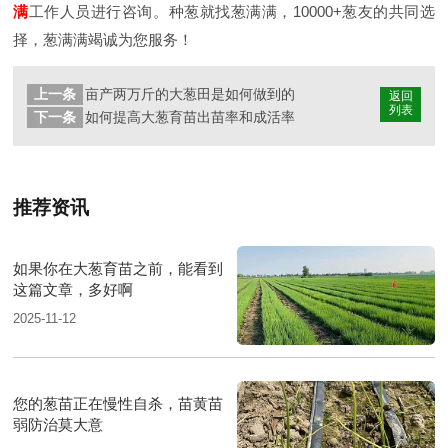
满
工作人员进行咨询。种葱就找葱满满，10000+葱友的共同选
择，葱满满竭诚为您服务！
上一条
亩产两万斤的大葱田是如何做到的
返回
列表
下一条
如何提高大葱育苗出苗率和成活率
推荐资讯
如果你在大葱育苗之前，能看到
这篇文章，多好啊
2025-11-12
您的葱苗正在慢性自杀，苗黄苗
弱防治莫大意