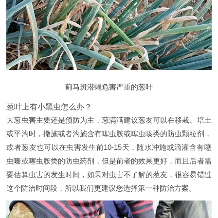
蓟马斑潜蝇危害严重的葱叶
葱叶上有小黑虫怎么办？
大葱虫害主要还是预防为主，葱满满建议葱友可以在移栽、培土
或平沟时，撒施或者沟施含有噻虫胺或噻虫嗪类的防虫颗粒剂，
或者葱友也可以在虫害发生前10-15天，随水冲施或滴灌含有噻
虫嗪或噻虫胺类的防虫药剂，但是前者的效果更好，而且后者需
要估算虫害的发生时间，如果对虫害不了解的葱友，很容易错过
这个防治时间段，所以我们更建议您选择第一种防治方案。