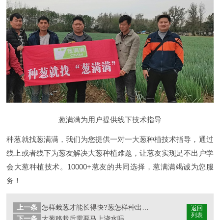
葱满满为用户提供线下技术指导
种葱就找葱满满，我们为您提供一对一大葱种植技术指导，通过
线上或者线下为葱友解决大葱种植难题，让葱友实现足不出户学
会大葱种植技术。10000+葱友的共同选择，葱满满竭诚为您服
务！
上一条
怎样栽葱才能长得快?葱怎样种出的又快又好?
返回
列表
下一条
大葱移栽后需要马上浇水吗