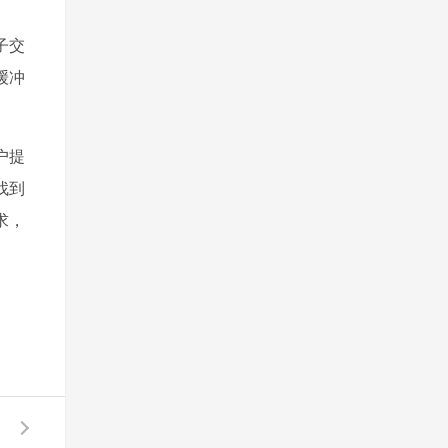
子交
缓冲
户提
找到
求，