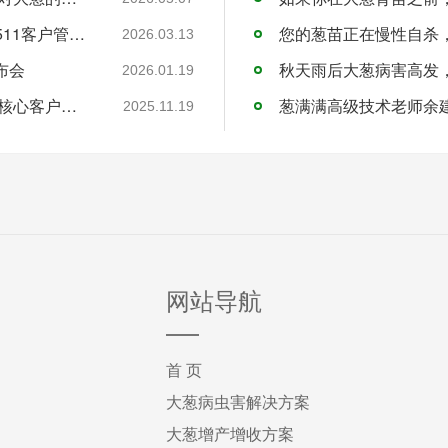
聚焦客户体验 聚力服务化升级 葱满满召开2511客户管理系统搭建共识会
您的葱苗正在慢性自杀
2026.03.13
布会
秋天雨后大葱病害高发
2026.01.19
葱满满受邀参加美邦集团暨诺正农化2026年核心客户会议
葱满满高级技术老师余
2025.11.19
网站导航
首 页
大葱病虫害解决方案
大葱增产增收方案