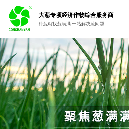
大葱专项经济作物综合服务商
种葱就找葱满满 一站解决葱问题