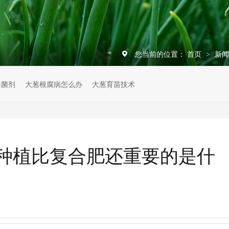
您当前的位置：
首页
新
>
杀菌剂
大葱根腐病怎么办
大葱育苗技术
种植比复合肥还重要的是什