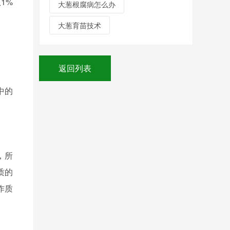
1%
大葱根腐病怎么办
大葱育苗技术
返回列表
中的
，所
质的
作质