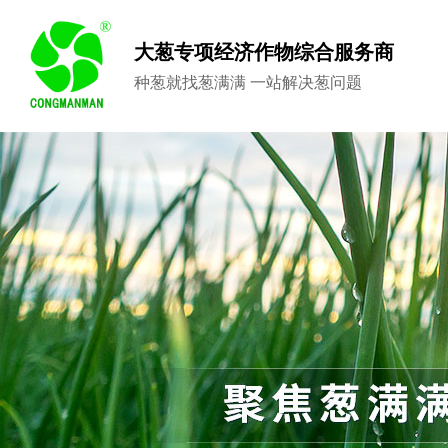
大葱专项经济作物综合服务商
种葱就找葱满满 一站解决葱问题