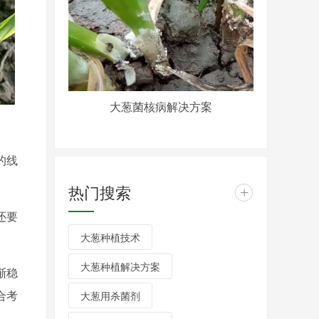
大葱菌核病解决方案
的线
热门搜索
+
还要
大葱种植技术
大葱种植解决方案
渐稳
合考
大葱用杀菌剂