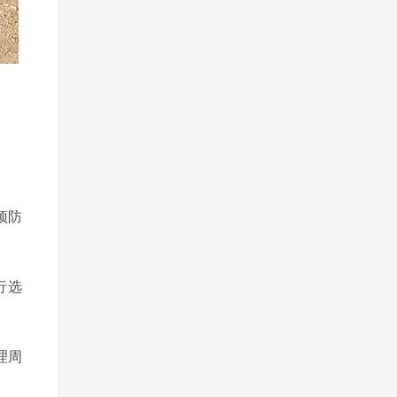
预防
行选
理周