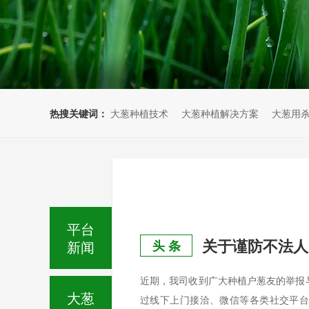
热搜关键词：
大葱种植技术
大葱种植解决方案
大葱用
平台
关于谨防不法人
新闻
头 条
近期，我司收到广大种植户葱友的举报
大葱
过线下上门接洽、微信等各类社交平