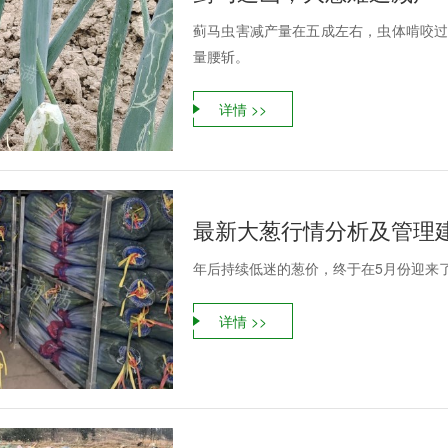
蓟马虫害减产量在五成左右，虫体啃咬过
量腰斩。
详情 >>
最新大葱行情分析及管理
年后持续低迷的葱价，终于在5月份迎来
详情 >>