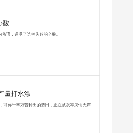
心酸
一句俗语，道尽了选种失败的辛酸。
产量打水漂
，可你千辛万苦种出的葱田，正在被灰霉病悄无声