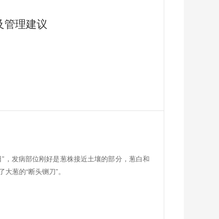
及管理建议
日”，发病部位刚好是葱株接近土壤的部分，葱白和
大葱的“断头铡刀”。