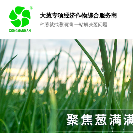
大葱专项经济作物综合服务商
种葱就找葱满满 一站解决葱问题