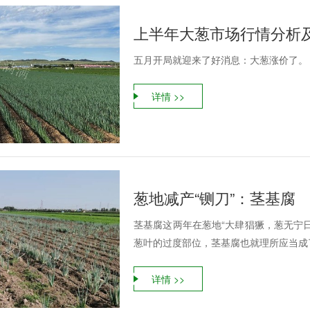
上半年大葱市场行情分析
五月开局就迎来了好消息：大葱涨价了。
详情 >>
葱地减产“铡刀”：茎基腐
茎基腐这两年在葱地“大肆猖獗，葱无宁
葱叶的过度部位，茎基腐也就理所应当成了
详情 >>