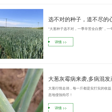
选不对的种子，道不尽的
“大葱种子选不对，一季辛苦全白费”，
详情 >>
大葱灰霉病来袭,多病混发
大葱行情走俏，每一斤都是实打实的收益
息地侵蚀殆尽！
详情 >>