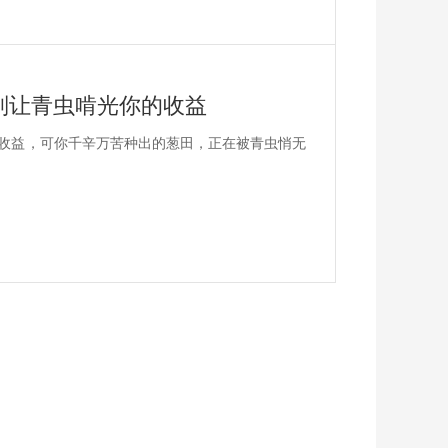
别让青虫啃光你的收益
收益，可你千辛万苦种出的葱田，正在被青虫悄无