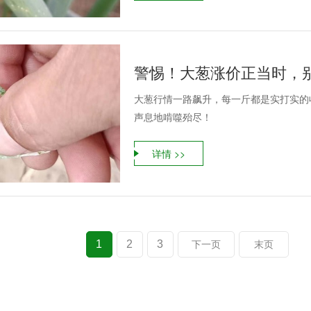
警惕！大葱涨价正当时，
大葱行情一路飙升，每一斤都是实打实的
声息地啃噬殆尽！
详情 >>
1
2
3
下一页
末页