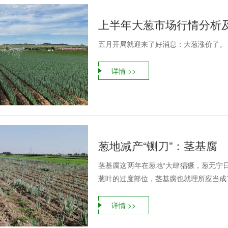
上半年大葱市场行情分析
五月开局就迎来了好消息：大葱涨价了。
详情 >>
葱地减产“铡刀”：茎基腐
茎基腐这两年在葱地“大肆猖獗，葱无宁
葱叶的过度部位，茎基腐也就理所应当成了
详情 >>