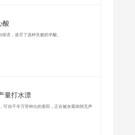
心酸
一句俗语，道尽了选种失败的辛酸。
产量打水漂
，可你千辛万苦种出的葱田，正在被灰霉病悄无声