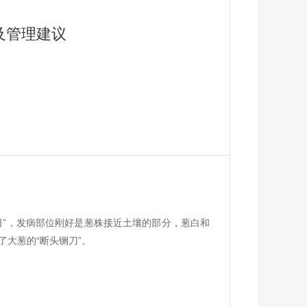
及管理建议
日”，发病部位刚好是葱株接近土壤的部分，葱白和
大葱的“断头铡刀”。