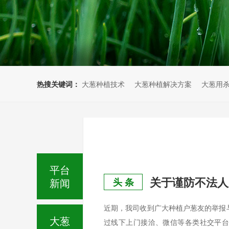
热搜关键词：
大葱种植技术
大葱种植解决方案
大葱用
平台
关于谨防不法人
新闻
头 条
近期，我司收到广大种植户葱友的举报
大葱
过线下上门接洽、微信等各类社交平