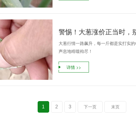
警惕！大葱涨价正当时，
大葱行情一路飙升，每一斤都是实打实的
声息地啃噬殆尽！
详情 >>
1
2
3
下一页
末页