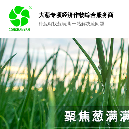
大葱专项经济作物综合服务商
种葱就找葱满满 一站解决葱问题