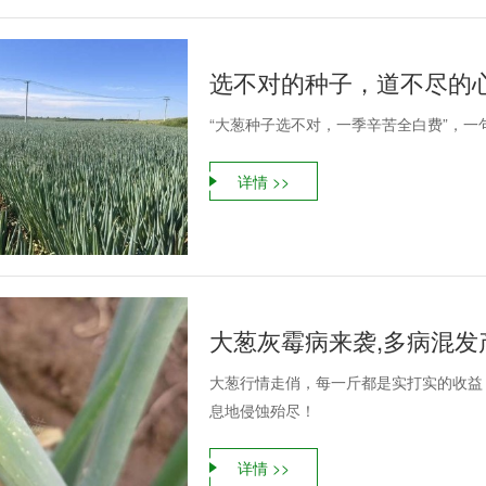
选不对的种子，道不尽的
“大葱种子选不对，一季辛苦全白费”，
详情 >>
大葱灰霉病来袭,多病混发
大葱行情走俏，每一斤都是实打实的收益
息地侵蚀殆尽！
详情 >>