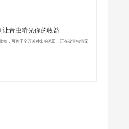
别让青虫啃光你的收益
收益，可你千辛万苦种出的葱田，正在被青虫悄无