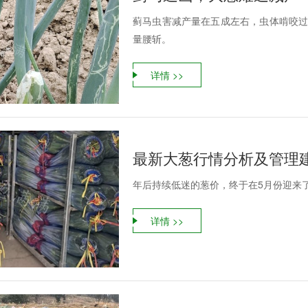
蓟马虫害减产量在五成左右，虫体啃咬过
量腰斩。
详情 >>
最新大葱行情分析及管理
年后持续低迷的葱价，终于在5月份迎来
详情 >>