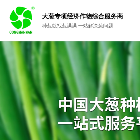
大葱专项经济作物综合服务商
种葱就找葱满满 一站解决葱问题