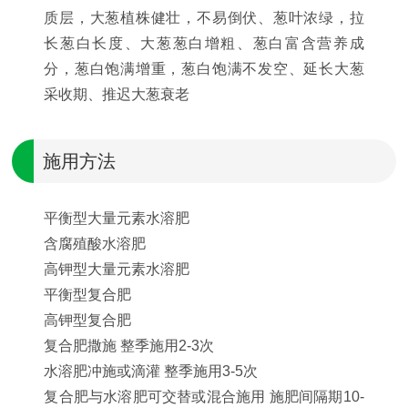
质层，大葱植株健壮，不易倒伏、葱叶浓绿，拉
长葱白长度、大葱葱白增粗、葱白富含营养成
分，葱白饱满增重，葱白饱满不发空、延长大葱
采收期、推迟大葱衰老
施用方法
平衡型大量元素水溶肥
含腐殖酸水溶肥
高钾型大量元素水溶肥
平衡型复合肥
高钾型复合肥
复合肥撒施 整季施用2-3次
水溶肥冲施或滴灌 整季施用3-5次
复合肥与水溶肥可交替或混合施用 施肥间隔期10-