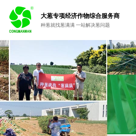
大葱专项经济作物综合服务商
种葱就找葱满满 一站解决葱问题