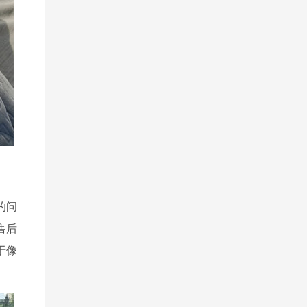
的问
售后
于像