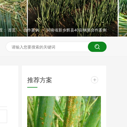
置：
首页
合作案例
河南省新乡辉县40亩钢葱合作案例
>
>
推荐方案
+