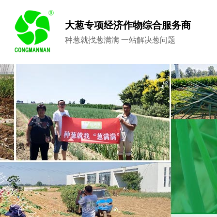
大葱专项经济作物综合服务商
种葱就找葱满满 一站解决葱问题