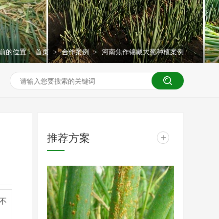
前的位置：
首页
合作案例
河南焦作锦藏大葱种植案例
>
>
推荐方案
+
不