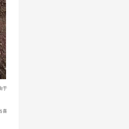
由于
当喜