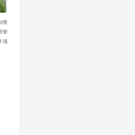
虫咬
田管
常强