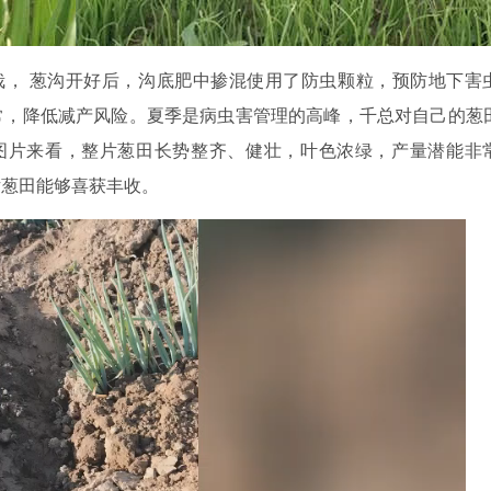
栽， 葱沟开好后，沟底肥中掺混使用了防虫颗粒，预防地下害
常，降低减产风险。夏季是病虫害管理的高峰，千总对自己的葱
图片来看，整片葱田长势整齐、健壮，叶色浓绿，产量潜能非
片葱田能够喜获丰收。