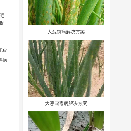
肥
提
大葱锈病解决方案
肥应
供病
大葱霜霉病解决方案