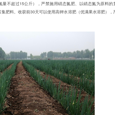
氮量不超过15公斤），严禁施用硝态氮肥、以硝态氮为原料的
富集肥料。收获前30天可以使用高钾水溶肥（优满果水溶肥），