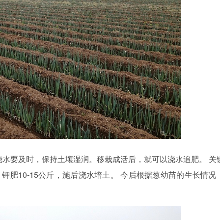
浇水要及时，保持土壤湿润。移栽成活后，就可以浇水追肥。 关
钾肥10-15公斤，施后浇水培土。 今后根据葱幼苗的生长情况