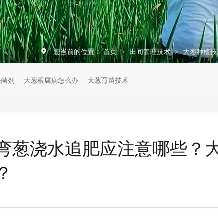
您当前的位置：
首页
田间管理技术
大葱种植技
>
>
杀菌剂
大葱根腐病怎么办
大葱育苗技术
弯葱浇水追肥应注意哪些？
？