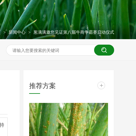
页
新闻中心
葱满满邀您见证第八届牛商争霸赛启动仪式
>
>
推荐方案
+
持