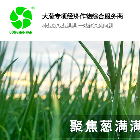
大葱专项经济作物综合服务商
种葱就找葱满满 一站解决葱问题