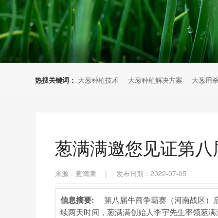
热搜关键词：
大葱种植技术
大葱种植解决方案
大葱用
葱满满邀您见证第八
来源：葱满满
|
发布日期：2022-07-05
信息摘要:
第八届牛商争霸赛（河南战区）启
续两天时间，葱满满创始人李宇先生率领葱满