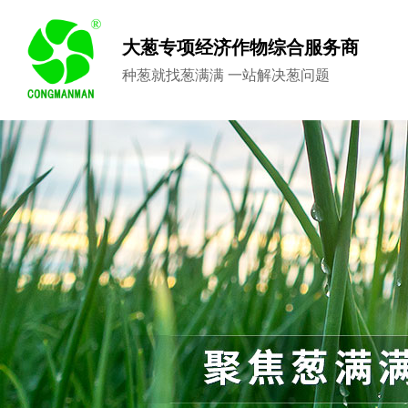
大葱专项经济作物综合服务商
种葱就找葱满满 一站解决葱问题