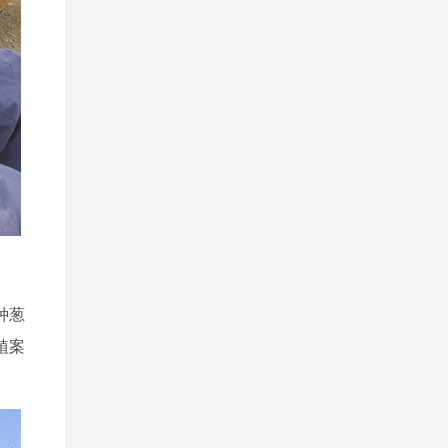
种葱
植案