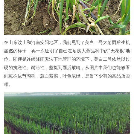
在山东汶上和河南安阳地区，我们见到了美白二号大葱雨后生机
盎然的样子，再一次证明了自己在耐涝大葱品种中的“天花板”地
位。即便是连续降雨无法下地管理的环境下，美白二号依然以过
硬的抗逆性、耐涝性，坚挺到雨后放晴，从图片中我们也能够看
到葱株拔节匀称，葱白紧实，叶色浓绿，是当下少有的高品质卖
相。