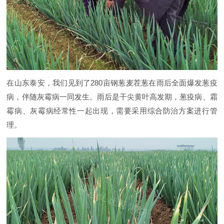
在山东泰安，我们见到了280亩钢葱麦茬葱在雨后全面爆发葱疫
病，伴随灰霉病一同发生。雨后是干尖黄叶高发期，葱疫病、霜
霉病、灰霉病经常性一起出现，需要采用综合防治方案进行管
理。