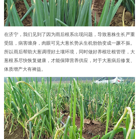
在济宁，我们见到了因为雨后根系出现问题，导致葱株生长严重
受阻，病害缠身，肉眼可见大葱长势从生机勃勃变成一蹶不振。
所以雨后帮助大葱调理好土壤环境，同时做好养根壮根管理，大
葱根系尽快恢复健康，才能保障营养供应，对于大葱病后修复、
体质增产大有裨益。