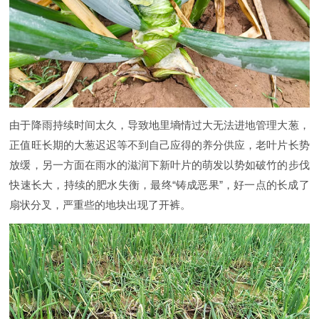
由于降雨持续时间太久，导致地里墒情过大无法进地管理大葱，
正值旺长期的大葱迟迟等不到自己应得的养分供应，老叶片长势
放缓，另一方面在雨水的滋润下新叶片的萌发以势如破竹的步伐
快速长大，持续的肥水失衡，最终“铸成恶果”，好一点的长成了
扇状分叉，严重些的地块出现了开裤。