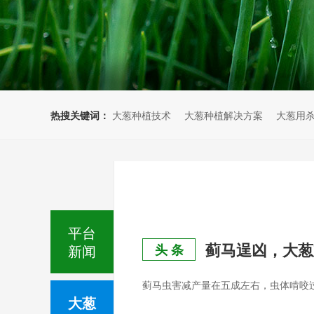
热搜关键词：
大葱种植技术
大葱种植解决方案
大葱用
平台
蓟马逞凶，大葱
新闻
头 条
蓟马虫害减产量在五成左右，虫体啃咬
大葱