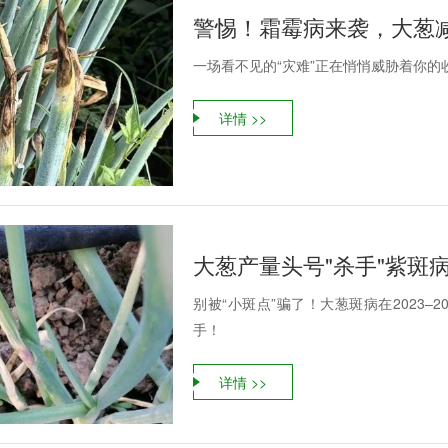
警惕！霜霉病来袭，大葱
一场看不见的“灾难”正在悄悄威胁着你的
详情 >>
大葱产量头号"杀手"紫斑
别被“小斑点”骗了！大葱斑病在2023–
手！
详情 >>