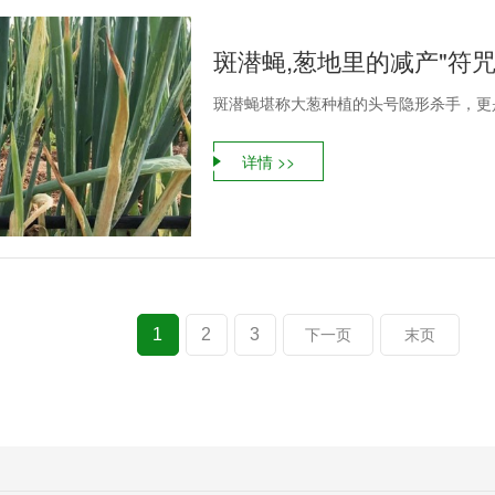
斑潜蝇,葱地里的减产"符咒
斑潜蝇堪称大葱种植的头号隐形杀手，更
详情 >>
1
2
3
下一页
末页