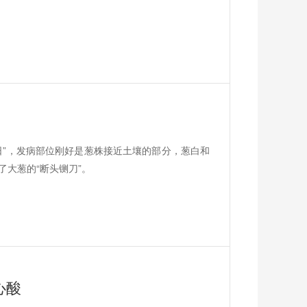
日”，发病部位刚好是葱株接近土壤的部分，葱白和
大葱的“断头铡刀”。
心酸