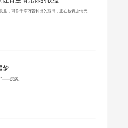
收益，可你千辛万苦种出的葱田，正在被青虫悄无
噩梦
”——疫病。