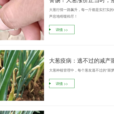
大葱行情一路飙升，每一斤都是实打实的
声息地啃噬殆尽！
详情 >>
大葱疫病：逃不过的减产
大葱种植管理中，每个葱友逃不过的“噩梦
详情 >>