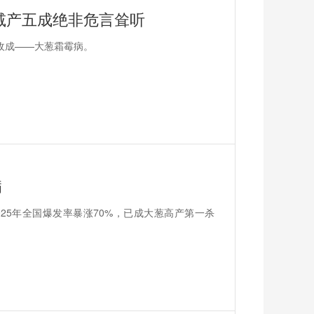
减产五成绝非危言耸听
收成——大葱霜霉病。
病
2025年全国爆发率暴涨70%，已成大葱高产第一杀