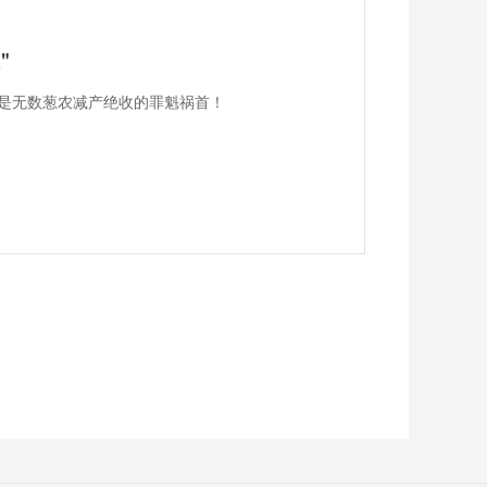
"
是无数葱农减产绝收的罪魁祸首！