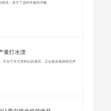
一句俗语，道尽了选种失败的辛酸。
产量打水漂
，可你千辛万苦种出的葱田，正在被灰霉病悄无声
别让青虫啃光你的收益