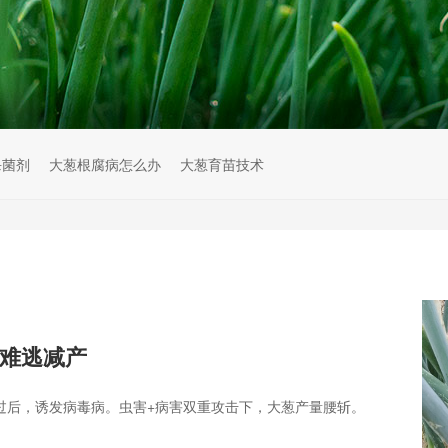
杀菌剂
大葱根腐病怎么办
大葱育苗技术
难逃减产
过后，诱发病毒病。虫害+病害双重攻击下，大葱产量腰斩。