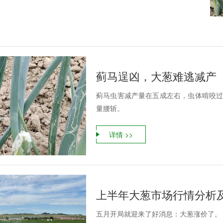
蓟马逞凶，大葱难逃减产
蓟马虫害减产量在五成左右，虫体啃咬过
量腰斩。
详情 >>
上半年大葱市场行情分析
五月开局就迎来了好消息：大葱涨价了。