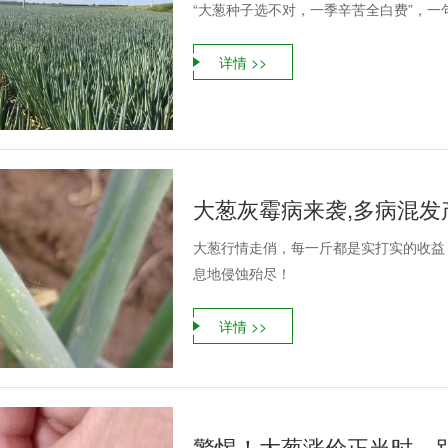
“大葱种子选不对，一季辛苦全白费”，
详情 >>
大葱灰霉病来袭,多病混发
大葱行情走俏，每一斤都是实打实的收益
息地侵蚀殆尽！
详情 >>
警惕！大葱涨价正当时，