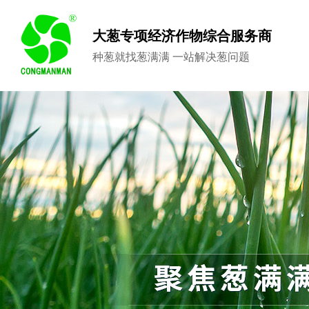
大葱专项经济作物综合服务商
种葱就找葱满满 一站解决葱问题