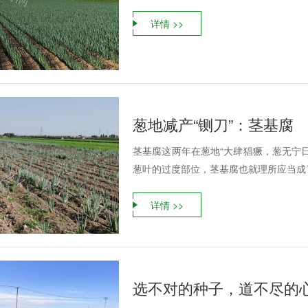
详情 >>
葱地减产“铡刀”：茎基腐
茎基腐这两年在葱地“大肆猖獗，葱无宁
葱叶的过度部位，茎基腐也就理所应当成了
详情 >>
选不对的种子，道不尽的