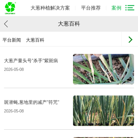
大葱种植解决方案
平台推荐
案例
大葱百科
平台新闻
大葱百科
大葱产量头号"杀手"紫斑病
2026-05-08
斑潜蝇,葱地里的减产"符咒"
2026-05-08